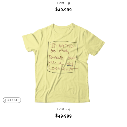
Lost - 9
$49.999
5 COLORES
Lost - 4
$49.999