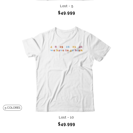
Lost - 5
$49.999
5 COLORES
Lost - 10
$49.999