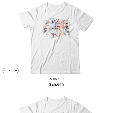
5 COLORES
Pollock - 7
$49.999