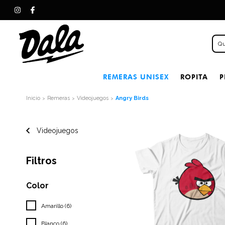
REMERAS UNISEX
ROPITA
P
Inicio
Remeras
Videojuegos
Angry Birds
>
>
>
Videojuegos
Filtros
Color
Amarillo (6)
Blanco (6)