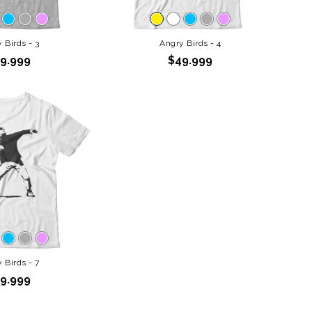
 Birds - 3
Angry Birds - 4
9.999
$49.999
 Birds - 7
9.999