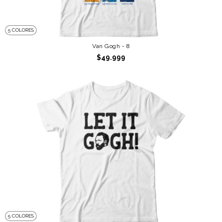
5 COLORES
Van Gogh - 8
$49.999
5 COLORES