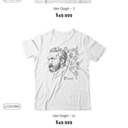
Van Gogh - 7
$49.999
5 COLORES
Van Gogh - 11
$49.999