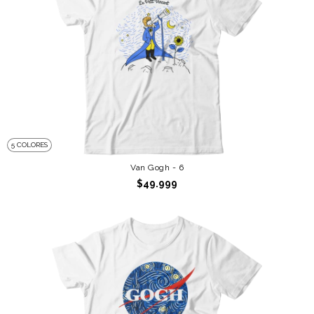
5 COLORES
Van Gogh - 6
$49.999