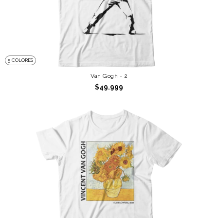
5 COLORES
Van Gogh - 2
$49.999