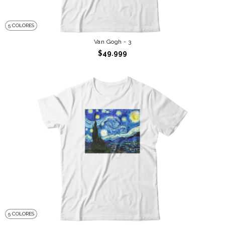
5 COLORES
Van Gogh - 3
$49.999
5 COLORES