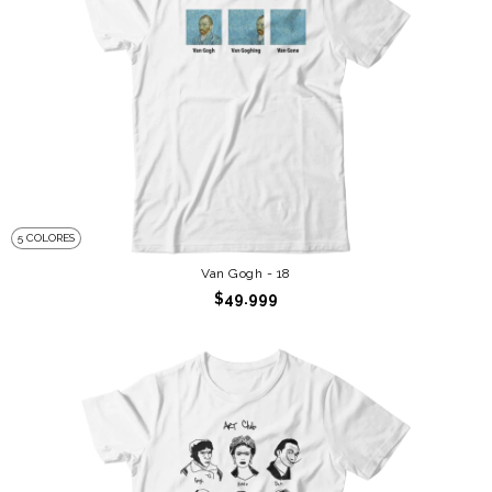
5 COLORES
Van Gogh - 18
$49.999