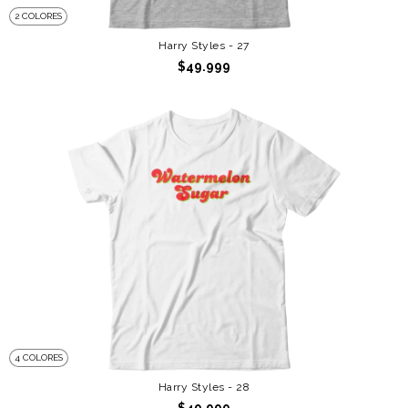
2 COLORES
Harry Styles - 27
$49.999
4 COLORES
Harry Styles - 28